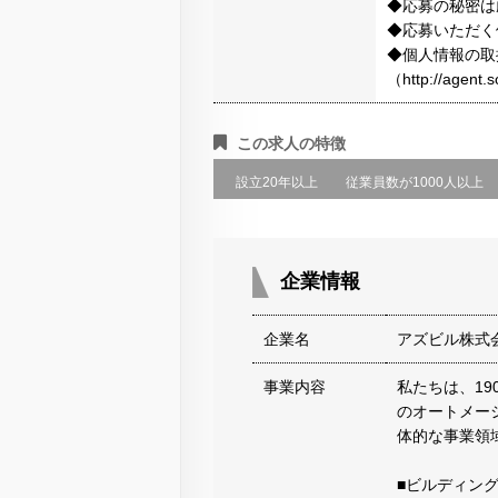
◆応募の秘密は
◆応募いただく
◆個人情報の取
（http://agen
この求人の特徴
設立20年以上
従業員数が1000人以上
企業情報
企業名
アズビル株式
事業内容
私たちは、1
のオートメー
体的な事業領
■ビルディン