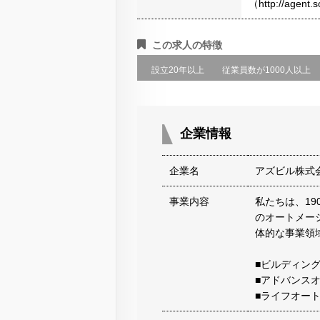
（http://agen
この求人の特徴
設立20年以上
従業員数が1000人以上
企業情報
企業名
アズビル株式
事業内容
私たちは、1
のオートメー
体的な事業領
■ビルディン
■アドバンス
■ライフオー