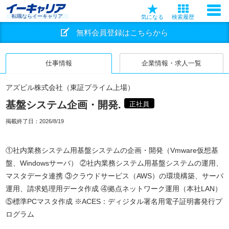
転職ならイーキャリア
気になる
検索履歴
無料会員登録はこちらから
仕事情報
企業情報・求人一覧
アズビル株式会社（東証プライム上場）
基盤システム企画・開発.
正社員
掲載終了日：
2026/8/19
①社内業務システム用基盤システムの企画・開発（Vmware仮想基
盤、Windowsサーバ） ②社内業務システム用基盤システムの運用、
マスタデータ連携 ③クラウドサービス（AWS）の環境構築、サーバ
運用、請求処理用データ作成 ④拠点ネットワーク運用（本社LAN）
⑤標準PCマスタ作成 ※ACES：ディジタル署名用電子証明書発行プ
ログラム