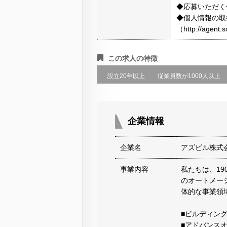
◆応募いただく
◆個人情報の取
（http://agen
この求人の特徴
設立20年以上
従業員数が1000人以上
企業情報
企業名
アズビル株式
事業内容
私たちは、1
のオートメー
体的な事業領
■ビルディン
■アドバンス