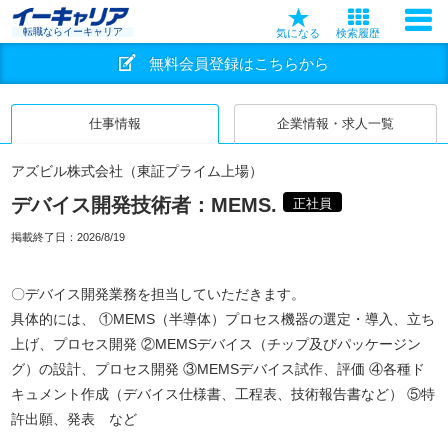
転職ならイーキャリア
気になる
検索履歴
無料会員登録はこちらから
仕事情報
企業情報・求人一覧
アズビル株式会社（東証プライム上場）
デバイス開発技術者：MEMS.
正社員
掲載終了日：
2026/8/19
〇デバイス開発業務を担当していただきます。
具体的には、 ①MEMS（半導体）プロセス機器の選定・導入、立ち
上げ、プロセス開発 ②MEMSデバイス（チップ及びパッケージン
グ）の設計、プロセス開発 ③MEMSデバイス試作、評価 ④各種ド
キュメント作成（デバイス仕様書、工程表、技術報告書など） ⑤特
許出願、発表 など