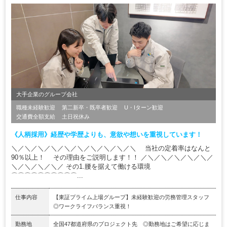
大手企業のグループ会社
職種未経験歓迎
第二新卒・既卒者歓迎
U・Iターン歓迎
交通費全額支給
土日祝休み
《人柄採用》経歴や学歴よりも、意欲や想いを重視しています！
＼／＼／＼／＼／＼／＼／＼／＼／＼／＼ 当社の定着率はなんと
90％以上！ その理由をご説明します！！ ／＼／＼／＼／＼／＼／
＼／＼／＼／＼／ その1.腰を据えて働ける環境
⌒⌒⌒⌒⌒⌒⌒⌒⌒⌒...
仕事内容
【東証プライム上場グループ】未経験歓迎の労務管理スタッフ
◎ワークライフバランス重視！
勤務地
全国47都道府県のプロジェクト先 ◎勤務地はご希望に応じま