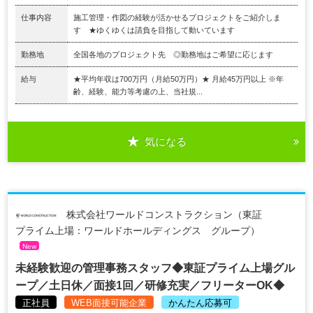
仕事内容
施工管理・作図の経験が活かせるプロジェクトをご紹介しま
す ★ゆくゆくは請負を目指して動いています
勤務地
全国各地のプロジェクト先 ◎勤務地はご希望に応じます
給与
★平均年収は700万円（月給50万円）★ 月給45万円以上 ※年
齢、経験、能力等考慮の上、当社規...
気になる
株式会社ワールドコンストラクション（東証
プライム上場：ワールドホールディングス グループ）
New
未経験歓迎の管理事務スタッフ◆東証プライム上場グル
ープ／土日休／面接1回／研修充実／フリーターOK◆
正社員
WEB面接可能企業
かんたん応募可