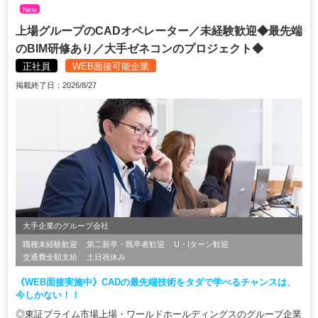
New
上場グループのCADオペレーター／未経験歓迎◆最先端
のBIM研修あり／大手ゼネコンのプロジェクト◆
正社員
WEB面接可能企業
掲載終了日：2026/8/27
大手企業のグループ会社
職種未経験歓迎
第二新卒・既卒者歓迎
U・Iターン歓迎
交通費全額支給
土日祝休み
《WEB面接実施中》CADの最先端技術をタダで学べるチャンスは、
今しかない！！
◎東証プライム市場上場・ワールドホールディングスのグループ企業