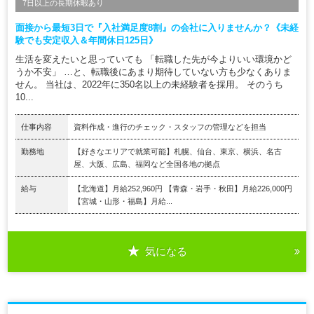
7日以上の長期休暇あり
面接から最短3日で『入社満足度8割』の会社に入りませんか？《未経
験でも安定収入＆年間休日125日》
生活を変えたいと思っていても 「転職した先が今よりいい環境かど
うか不安」 …と、転職後にあまり期待していない方も少なくありま
せん。 当社は、2022年に350名以上の未経験者を採用。 そのうち
10...
仕事内容
資料作成・進行のチェック・スタッフの管理などを担当
勤務地
【好きなエリアで就業可能】札幌、仙台、東京、横浜、名古
屋、大阪、広島、福岡など全国各地の拠点
給与
【北海道】月給252,960円 【青森・岩手・秋田】月給226,000円
【宮城・山形・福島】月給...
気になる