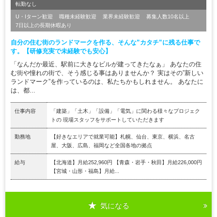
転勤なし
U・Iターン歓迎
職種未経験歓迎
業界未経験歓迎
募集人数10名以上
7日以上の長期休暇あり
自分の住む街のランドマークを作る、そんな”カタチ”に残る仕事で
す。【研修充実で未経験でも安心】
「なんだか最近、駅前に大きなビルが建ってきたなぁ」 あなたの住
む街や憧れの街で、そう感じる事はありませんか？ 実はその”新しい
ランドマーク”を作っているのは、私たちかもしれません。 あなたに
は、都...
仕事内容
「建築」「土木」「設備」「電気」に関わる様々なプロジェク
トの 現場スタッフをサポートしていただきます
勤務地
【好きなエリアで就業可能】札幌、仙台、東京、横浜、名古
屋、大阪、広島、福岡など全国各地の拠点
給与
【北海道】月給252,960円 【青森・岩手・秋田】月給226,000円
【宮城・山形・福島】月給...
気になる