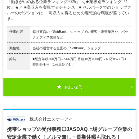
「働きがいのある企業ランキング2025」 ＼★業界別ランキング『1
位』★／ ■高収入を実現するチャンス！■ ベルパークでのショップク
ルーのポジションは、 高収入を得るための理想的な環境が整ってい
ま...
仕事内容
弊社直営の『SoftBank』ショップでの接客・販売業務や、バッ
クオフィス業務など
勤務地
当社の運営する全国の『SoftBank』ショップ
給与
■想定年収300万円～566万円 月給18万7000円～40万8577円＋
時間外手当（1分単位で1...
気になる
株式会社エスケーアイ
携帯ショップの受付事務◎JASDAQ上場グループ企業の
安定企業で働く！ノルマ無し・長期休暇も取れる！