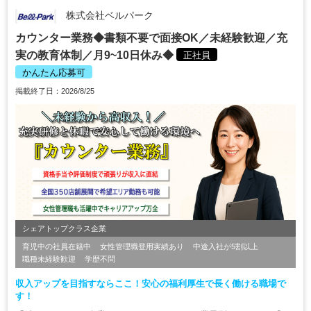
株式会社ベルパーク
カウンター業務◆書類不要で面接OK／未経験歓迎／充
実の教育体制／月9~10日休み◆
正社員
かんたん応募可
掲載終了日：2026/8/25
シェアトップクラス企業
育児中の社員在籍中
女性管理職登用実績あり
中途入社が5割以上
職種未経験歓迎
学歴不問
収入アップを目指すならここ！安心の福利厚生で長く働ける職場で
す！