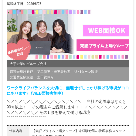
掲載終了日：2026/8/27
大手企業のグループ会社
職種未経験歓迎
第二新卒・既卒者歓迎
U・Iターン歓迎
交通費全額支給
土日祝休み
ワークライフバランスを大切に、無理せずしっかり稼げる環境がココ
にあります♪《WEB面接実施中》
＼／＼／＼／＼／＼／＼／＼／＼／＼／＼ 当社の定着率はなんと
90％以上！ その理由をご説明します！！ ／＼／＼／＼／＼／＼／
＼／＼／＼／＼／ その1.腰を据えて働ける環境
⌒⌒⌒⌒⌒⌒⌒⌒⌒⌒...
仕事内容
【東証プライム上場グループ】未経験歓迎の管理事務スタッフ