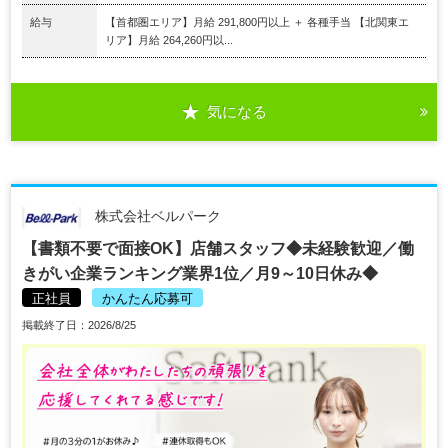
給与
【首都圏エリア】月給 291,800円以上 ＋ 各種手当 【北関東エ
リア】月給 264,260円以...
気になる
株式会社ベルパーク
【書類不要で面接OK】店舗スタッフ◆未経験歓迎／働
きがい企業ランキング業界1位／月9～10日休み◆
正社員
かんたん応募可
掲載終了日：2026/8/25