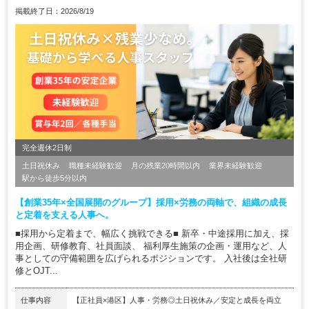
掲載終了日：2026/8/19
完全週休2日制
土日祝休み
職種未経験歓迎
月の残業20時間以内
業界未経験歓迎
駅から徒歩5分以内
【創業35年×全国展開のグループ】採用×労務の両軸で、組織の成長
と定着を支える人事へ。
■採用から定着まで、幅広く挑戦できる■ 新卒・中途採用に加え、採
用企画、研修教育、社員面談、 福利厚生施策の企画・運用など、人
事としての守備範囲を広げられるポジションです。 入社後は全社研
修とOJT...
仕事内容
【正社員×港区】人事・労務◎土日祝休み／安定と成長を両立