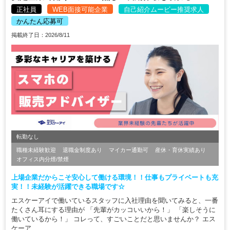
正社員
WEB面接可能企業
自己紹介ムービー推奨求人
かんたん応募可
掲載終了日：2026/8/11
転勤なし
職種未経験歓迎
退職金制度あり
マイカー通勤可
産休・育休実績あり
オフィス内分煙/禁煙
上場企業だからこそ安心して働ける環境！！仕事もプライベートも充
実！！未経験が活躍できる職場です☆
エスケーアイで働いているスタッフに入社理由を聞いてみると、一番
たくさん耳にする理由が 「先輩がカッコいいから！」 「楽しそうに
働いているから！」 コレって、すごいことだと思いませんか？ エス
ケーア...