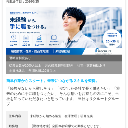
掲載終了日：2026/8/25
退職金制度あり
従業員数が1000人以上
月の残業20時間以内
社宅・家賃補助あり
土日祝休み
年間休日120日以上
簡単作業からスタート。未来につながるスキルを習得。
「経験がないから難しそう」 「安定した会社で長く働きたい」 「将
来のために手に職をつけたい」 そんな想いをお持ちの方にこそ、当
社を知っていただきたいと思っています。 当社はリクルートグルー
プ...
仕事内容
未経験から始める製造・在庫管理｜研修充実
勤務地
【勤務地考慮】全国36都府県での勤務となります。