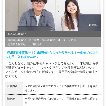
業界未経験歓迎
職種未経験歓迎
第二新卒・既卒者歓迎
U・Iターン歓迎
交通費全額支給
土日祝休み
《WEB面接実施中！》未経験からしっかり学べる！一生モノのスキ
ルを手に入れませんか？
「なんとなく、他の仕事もチャレンジしてみたい」 「未経験から事
務職デビューしたい」 「もっとやりがいのある仕事に就きたい」 …
そんな想いをお持ちの方に朗報です！ 専門的な知識や特別な能力が
なくても...
仕事内容
★未経験歓迎★建築プロジェクトの事務系管理サポートをお任
せします。
勤務地
全国47都道府県のプロジェクト先 ◎勤務地はご希望に応じま
す