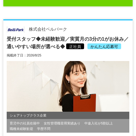
株式会社ベルパーク
受付スタッフ◆未経験歓迎／実質月の3分の1がお休み／
通いやすい場所が選べる◆
正社員
かんたん応募可
掲載終了日：2026/8/25
シェアトップクラス企業
育児中の社員在籍中
女性管理職登用実績あり
中途入社が5割以上
職種未経験歓迎
学歴不問