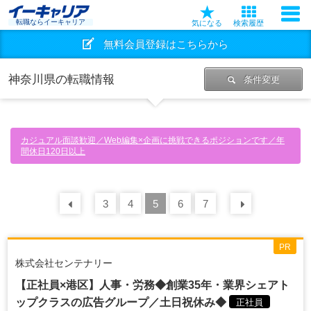
転職ならイーキャリア
気になる
検索履歴
無料会員登録はこちらから
神奈川県の転職情報
条件変更
カジュアル面談歓迎／Web編集×企画に挑戦できるポジションです／年
間休日120日以上
前の
3
30
4
件
5
6
7
次の
30
PR
株式会社センテナリー
【正社員×港区】人事・労務◆創業35年・業界シェアト
ップクラスの広告グループ／土日祝休み◆
正社員