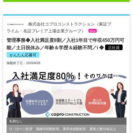
株式会社コプロコンストラクション（東証プ
ライム・名証プレミア上場企業グループ）
New
管理事務◆入社満足度8割／入社1年目で年収450万円可
能／土日祝休み／年齢＆学歴＆経験不問／i ◆
正社員
かんたん応募可
掲載終了日：2026/8/28
転勤なし
U・Iターン歓迎
職種未経験歓迎
業界未経験歓迎
募集人数10名以上