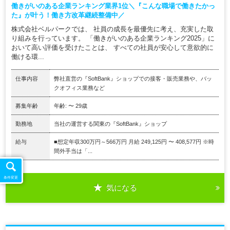
働きがいのある企業ランキング業界1位＼『こんな職場で働きたかっ
た』が叶う！働き方改革継続整備中／
株式会社ベルパークでは、 社員の成長を最優先に考え、充実した取
り組みを行っています。 「働きがいのある企業ランキング2025」に
おいて高い評価を受けたことは、 すべての社員が安心して意欲的に
働ける環...
仕事内容
弊社直営の『SoftBank』ショップでの接客・販売業務や、バッ
クオフィス業務など
募集年齢
年齢: 〜 29歳
勤務地
当社の運営する関東の『SoftBank』ショップ
給与
■想定年収300万円～566万円 月給 249,125円 〜 408,577円 ※時
間外手当は「...
条件変更
気になる