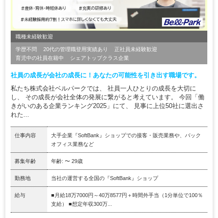
職種未経験歓迎
学歴不問
20代の管理職登用実績あり
正社員未経験歓迎
育児中の社員在籍中
シェアトップクラス企業
社員の成長が会社の成長に！あなたの可能性を引き出す職場です。
私たち株式会社ベルパークでは、 社員一人ひとりの成長を大切に
し、 その成長が会社全体の発展に繋がると考えています。 今回「働
きがいのある企業ランキング2025」にて、 見事に上位50社に選出さ
れた...
仕事内容
大手企業『SoftBank』ショップでの接客・販売業務や、バック
オフィス業務など
募集年齢
年齢: 〜 29歳
勤務地
当社の運営する全国の『SoftBank』ショップ
給与
■月給18万7000円～40万8577円＋時間外手当（1分単位で100％
支給） ■想定年収300万...