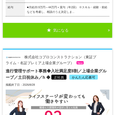
給与
■月給20.9万円～44万円＋賞与（年2回） ※スキル・経験・前給
などを考慮し、相談のうえ決定しま...
気になる
株式会社コプロコンストラクション（東証プ
ライム・名証プレミア上場企業グループ）
New
進行管理サポート事務◆入社満足度8割／上場企業グル
ープ／土日祝休み／h ◆
正社員
かんたん応募可
掲載終了日：2026/8/28