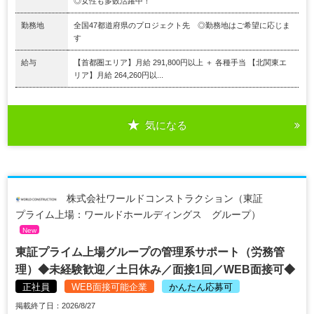
◎女性も多数活躍中！
勤務地
全国47都道府県のプロジェクト先 ◎勤務地はご希望に応じま
す
給与
【首都圏エリア】月給 291,800円以上 ＋ 各種手当 【北関東エ
リア】月給 264,260円以...
気になる
株式会社ワールドコンストラクション（東証
プライム上場：ワールドホールディングス グループ）
New
東証プライム上場グループの管理系サポート（労務管
理）◆未経験歓迎／土日休み／面接1回／WEB面接可◆
正社員
WEB面接可能企業
かんたん応募可
掲載終了日：2026/8/27