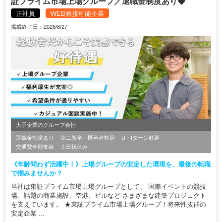
証プライム市場上場グループ／退職金制度あり◆
正社員
WEB面接可能企業
掲載終了日：2026/8/27
大手企業のグループ会社
退職金制度あり
第二新卒・既卒者歓迎
U・Iターン歓迎
交通費全額支給
土日祝休み
《年齢問わず活躍中！》上場グループの安定した環境を、最後の転職
で掴みませんか？
当社は東証プライム市場上場グループとして、 国際イベントの競技
場、話題の商業施設、空港、ビルなど さまざまな建築プロジェクト
を支えています。 ★東証プライム市場上場グループ！将来性抜群の
安定企業 ...