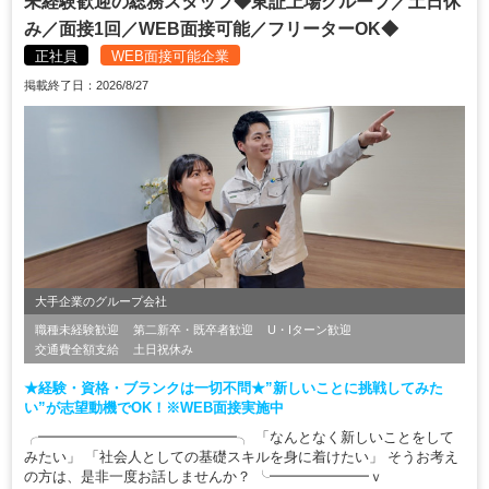
未経験歓迎の総務スタッフ◆東証上場グループ／土日休
み／面接1回／WEB面接可能／フリーターOK◆
正社員
WEB面接可能企業
掲載終了日：2026/8/27
大手企業のグループ会社
職種未経験歓迎
第二新卒・既卒者歓迎
U・Iターン歓迎
交通費全額支給
土日祝休み
★経験・資格・ブランクは一切不問★”新しいことに挑戦してみた
い”が志望動機でOK！※WEB面接実施中
╭━━━━━━━━━━━━━━╮ 「なんとなく新しいことをして
みたい」 「社会人としての基礎スキルを身に着けたい」 そうお考え
の方は、是非一度お話しませんか？ ╰━━━━━━━ｖ