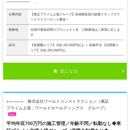
━━━━━━╯ ...
仕事内容
【東証プライム上場グループ】未経験歓迎の総務スタッフ◎ワ
ークライフバランス重視！
勤務地
全国47都道府県のプロジェクト先 ◎勤務地はご希望に応じま
す
給与
【首都圏エリア】月給 291,800円以上 ＋ 各種手当 【北関東エ
リア】月給 264,260円以...
気になる
株式会社ワールドコンストラクション（東証
プライム上場：ワールドホールディングス グループ）
New
平均年収700万円の施工管理／年齢不問／転勤なし◆東