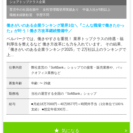
シェアトップクラス企業
育児中の社員在籍中
女性管理職登用実績あり
中途入社が5割以上
職種未経験歓迎
学歴不問
働きがいのある企業ランキング業界1位＼『こんな職場で働きたかっ
た』が叶う！働き方改革継続整備中／
ベルパークでは、働きやすさを重視！ 業界トップクラスの待遇・福
利厚生を整えるなど 働き方改革にも力を入れています。 その結果、
「働きがいのある企業ランキング2025」で 2万社以上のランキングで
上...
仕事内容
弊社直営の『SoftBank』ショップでの接客・販売業務や、バッ
クオフィス業務など
募集年齢
年齢: 〜 29歳
勤務地
当社の運営する全国の『SoftBank』ショップ
給与
■月給18万7000円～40万8577円＋時間外手当（1分単位で100％
支給） ■想定年収300万...
気になる