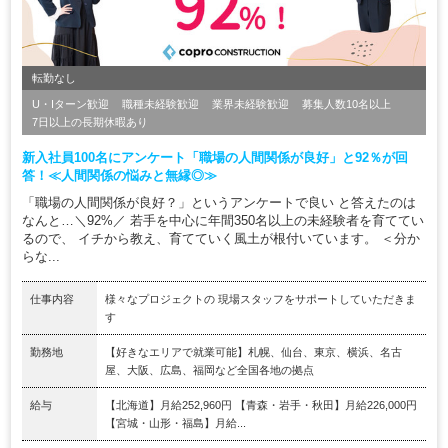
転勤なし
U・Iターン歓迎
職種未経験歓迎
業界未経験歓迎
募集人数10名以上
7日以上の長期休暇あり
新入社員100名にアンケート「職場の人間関係が良好」と92％が回
答！≪人間関係の悩みと無縁◎≫
「職場の人間関係が良好？」というアンケートで良い と答えたのは
なんと…＼92%／ 若手を中心に年間350名以上の未経験者を育ててい
るので、 イチから教え、育てていく風土が根付いています。 ＜分か
らな...
仕事内容
様々なプロジェクトの 現場スタッフをサポートしていただきま
す
勤務地
【好きなエリアで就業可能】札幌、仙台、東京、横浜、名古
屋、大阪、広島、福岡など全国各地の拠点
給与
【北海道】月給252,960円 【青森・岩手・秋田】月給226,000円
【宮城・山形・福島】月給...