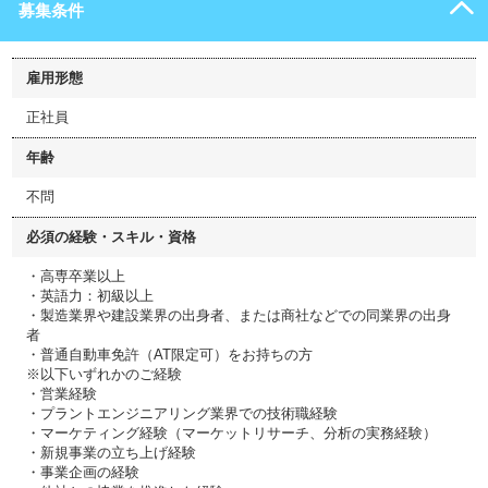
募集条件
雇用形態
正社員
年齢
不問
必須の経験・スキル・資格
・高専卒業以上
・英語力：初級以上
・製造業界や建設業界の出身者、または商社などでの同業界の出身
者
・普通自動車免許（AT限定可）をお持ちの方
※以下いずれかのご経験
・営業経験
・プラントエンジニアリング業界での技術職経験
・マーケティング経験（マーケットリサーチ、分析の実務経験）
・新規事業の立ち上げ経験
・事業企画の経験