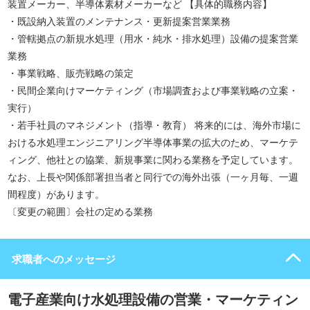
装置メーカー、半導体素材メーカーなど 【具体的職務内容】
・既設納入装置のメンテナンス・更新提案営業業務
・管轄拠点の新規水処理（用水・純水・排水処理）設備の提案営業
業務
・事業戦略、販売戦略の策定
・民間企業向けマーケティング（市場調査および事業戦略の立案・
実行）
・若手社員のマネジメント（指導・教育） 将来的には、海外市場に
おける水処理エンジニアリング半導体事業の拡大のため、マーケテ
ィング、他社との協業、新規事業に関わる業務を予定しています。
なお、上長や関係部署担当者と同行での海外出張（一ヶ月毎、一週
間程度）があります。
〔変更の範囲〕会社の定める業務
求職者へのメッセージ
電子産業向け水処理設備の営業・マーケティン