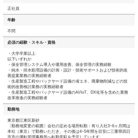
正社員
年齢
不問
必須の経験・スキル・資格
・大学卒業以上
以下いずれか
・保全管理システム導入や運用改善、保全管理の実務経験
・純水・排水処理設備の計画・設計・技術サポートおよび技術的改
善提案業務の実務経験者
・生産製造工程やバックヤード設備の省エネ、廃棄物削減などの技
術的改善検討業務の実務経験者
・生産製造工程やバックヤード設備のAI/IoT、DX化等を含めた業務
改革推進の実務経験者
勤務地
東京都江東区新砂
〔勤務地変更の範囲〕会社の定める場所転勤：有り入社3~6ヶ月間は
本社（東京）で勤務いただき、その後は4~5年間を目安に三重県四日
市市の運転管理事務所へ転勤常駐を予定しています。