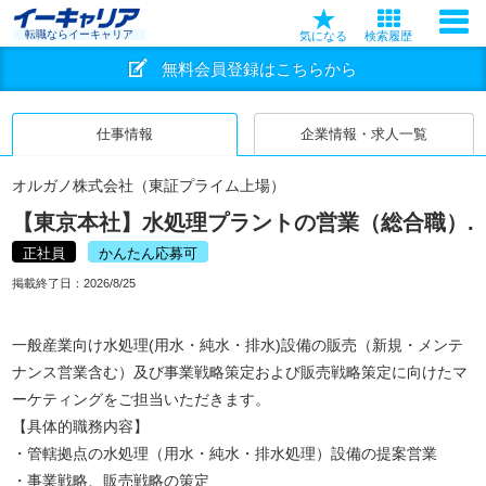
転職ならイーキャリア
気になる
検索履歴
無料会員登録はこちらから
仕事情報
企業情報・求人一覧
オルガノ株式会社（東証プライム上場）
【東京本社】水処理プラントの営業（総合職）.
正社員
かんたん応募可
掲載終了日：
2026/8/25
一般産業向け水処理(用水・純水・排水)設備の販売（新規・メンテ
ナンス営業含む）及び事業戦略策定および販売戦略策定に向けたマ
ーケティングをご担当いただきます。
【具体的職務内容】
・管轄拠点の水処理（用水・純水・排水処理）設備の提案営業
・事業戦略、販売戦略の策定