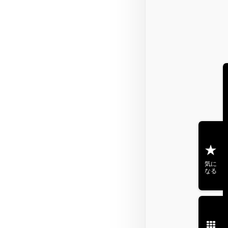
気に
なる