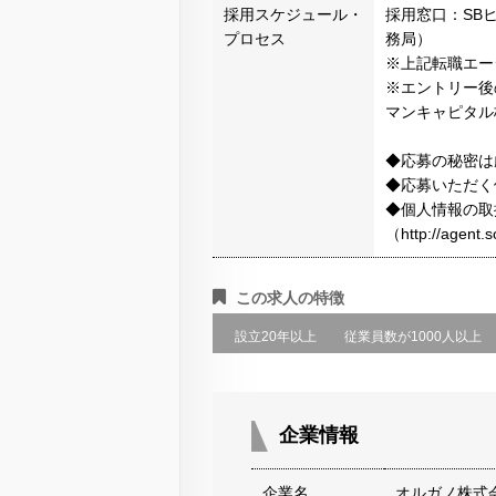
採用スケジュール・
採用窓口：SB
プロセス
務局）
※上記転職エー
※エントリー後
マンキャピタル
◆応募の秘密は
◆応募いただく
◆個人情報の取
（http://agen
この求人の特徴
設立20年以上
従業員数が1000人以上
企業情報
企業名
オルガノ株式