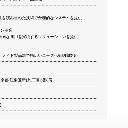
業
性を積み重ねた技術で合理的なシステムを提供
ョン事業
最適な運用を実現するソリューションを提供
業
・メイド製品群で幅広いニーズへ短納期対応
1 東京都 江東区新砂1丁目2番8号
)