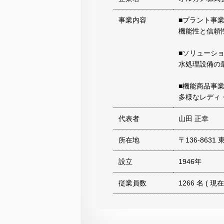
事業内容
■プラント事
機能性と信頼
■ソリューシ
水処理設備の
■機能商品事
多様なレディ
代表者
山田 正幸
所在地
〒136-863
設立
1946年
従業員数
1266 名 ( 現在