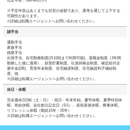
想定年収：596-905万円
※予定年収はあくまでも目安の金額であり、選考を通じて上下する
可能性があります。
※詳細は転職エージェントへお問い合わせください。
諸手当
通勤手当
家族手当
残業手当
出張手当、在宅勤務制度(月10回まで利用可能)、退職金制度（3年間
勤務した後に適用）、財形貯蓄制度、社員持株会制度、確定給付企
業年金(DB)、育英年金制度、住宅融資制度、住宅融資利子補給制
度、他
※詳細は転職エージェントへお問い合わせください。
休日・休暇
完全週休2日制（土・日）・祝日・年末年始。慶弔休暇、夏季特別休
暇、有給休暇、会社創立記念日（5/1）、産前産後休暇、療養休暇、
リフレッシュ休暇（勤続15年・25年）
※詳細は転職エージェントへお問い合わせください。