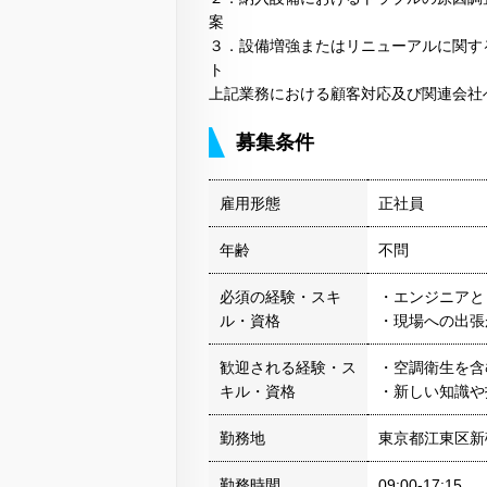
３．設備増強またはリニューアルに関す
ト
上記業務における顧客対応及び関連
募集条件
雇用形態
正社員
年齢
不問
必須の経験・スキ
・エンジニアと
ル・資格
・現場への出張
歓迎される経験・ス
・空調衛生を含
キル・資格
・新しい知識や
勤務地
東京都江東区新
勤務時間
09:00-17:15