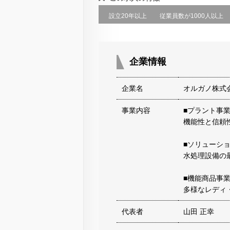
設立20年以上
従業員数が1000人以上
企業情報
企業名
オルガノ株式
事業内容
■プラント事
機能性と信頼
■ソリューシ
水処理設備の
■機能商品事
多様なレディ
代表者
山田 正幸