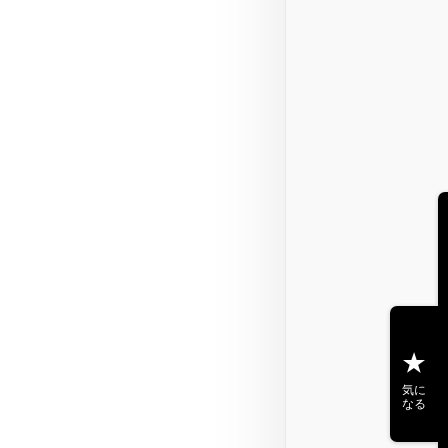
気に
なる