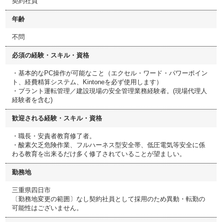
契約社員
年齢
不問
必須の経験・スキル・資格
・基本的なPC操作が可能なこと（エクセル・ワード・パワーポイン
ト、経費精算システム、Kintoneを必ず使用します）
・プラント運転管理／建設現場の安全管理業務経験者。(現場代理人
経験者を含む)
歓迎される経験・スキル・資格
・職長・安責者教育修了者。
・酸素欠乏危険作業、フルハーネス型安全帯、低圧電気等安全に係
わる教育を出来るだけ多く修了されていることが望ましい。
勤務地
三重県四日市
〔勤務地変更の範囲〕なし契約社員として採用のため異動・転勤の
可能性はございません。