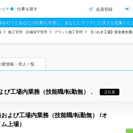
仕事を探す
会員登録
ャリア
録を行うとあなたの行動を学習し、あなたにマッチした求人を提案いた
備
施工管理・設備保守管理
プラント施工管理
【いわき工場】安全衛生業務
企業情報・求人一覧
び工場内業務（技能職/転勤無） .
正社員
および工場内業務（技能職/転勤無） /オ
イム上場）