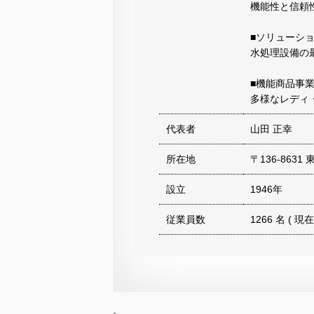
機能性と信頼
■ソリューシ
水処理設備の
■機能商品事
多様なレディ
代表者
山田 正幸
所在地
〒136-863
設立
1946年
従業員数
1266 名 ( 現在