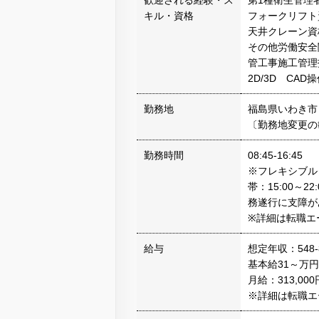
歓迎される経験・ス
第1種衛生管理
キル・資格
フォークリフト
天井クレーン資
その他労働安全
管工事施工管理
2D/3D CA
勤務地
福島県いわき市
〔勤務地変更の
勤務時間
08:45-16:45
※フレキシブル
帯：15:00～
務遂行に支障が
※詳細は転職エ
給与
想定年収：548-
基本給31～万円
月給：313,00
※詳細は転職エ