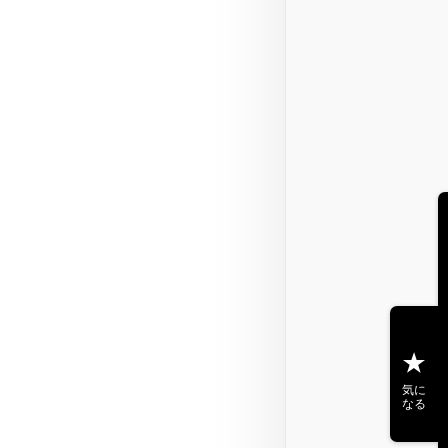
気に
なる