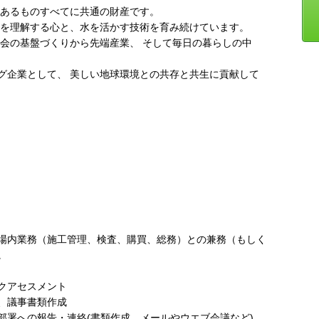
命あるものすべてに共通の財産です。
水を理解する心と、水を活かす技術を育み続けています。
社会の基盤づくりから先端産業、 そして毎日の暮らしの中
グ企業として、 美しい地球環境との共存と共生に貢献して
場内業務（施工管理、検査、購買、総務）との兼務（もしく
。
クアセスメント
、議事書類作成
部署への報告・連絡(書類作成、メールやウエブ会議など)