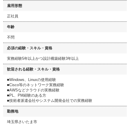
雇用形態
正社員
年齢
不問
必須の経験・スキル・資格
実務経験5年以上かつ設計構築経験3年以上
歓迎される経験・スキル・資格
■Windows、Linuxの使用経験
■Cisco等のネットワーク実務経験
■AWSなどクラウドの実務経験
■PL、PM経験のある方
■技術者派遣会社やシステム開発会社での実務経験
勤務地
埼玉県さいたま市