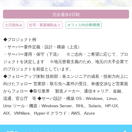
完全週休2日制
土日祝休み
社宅・家賃補助あり
オフィス内分煙/禁煙
◆プロジェクト例
・サーバー要件定義・設計・構築（上流）
・サーバー運用・保守（下流） ※ご志向・ご希望に応じて、プロ
ジェクトを決定します ※地元密着主義のため、地元の大手企業で
のプロジェクトを前提としています。
◆フォローアップ体制 技術部：各エンジニアの成長・技術力向上に
向けたフォロー 営業部：取引先へ案件の受注、単価交渉など営業面
からフォロー ◆取引業界 製造メーカー、通信キャリア、金融、
流通、官公庁 等 ◆サーバ設計・構築 OS：Windows、Linux、
Unix ツール・機器：Windows Server、RHL、Solaris、HP-UX、
AIX、VMWare、Hyper-V クラウド：AWS、Azure