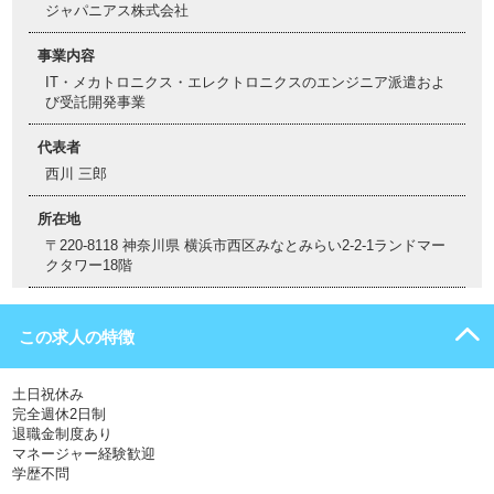
ジャパニアス株式会社
事業内容
IT・メカトロニクス・エレクトロニクスのエンジニア派遣およ
び受託開発事業
代表者
西川 三郎
所在地
〒220-8118 神奈川県 横浜市西区みなとみらい2-2-1ランドマー
クタワー18階
この求人の特徴
土日祝休み
完全週休2日制
退職金制度あり
マネージャー経験歓迎
学歴不問