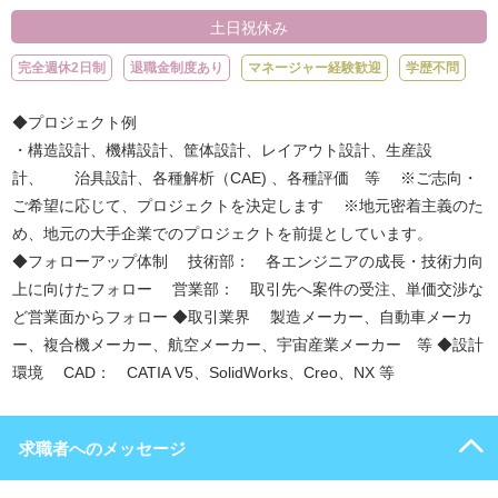
土日祝休み
完全週休2日制
退職金制度あり
マネージャー経験歓迎
学歴不問
◆プロジェクト例
・構造設計、機構設計、筐体設計、レイアウト設計、生産設
計、 治具設計、各種解析（CAE) 、各種評価 等 ※ご志向・
ご希望に応じて、プロジェクトを決定します ※地元密着主義のた
め、地元の大手企業でのプロジェクトを前提としています。
◆フォローアップ体制 技術部： 各エンジニアの成長・技術力向
上に向けたフォロー 営業部： 取引先へ案件の受注、単価交渉な
ど営業面からフォロー ◆取引業界 製造メーカー、自動車メーカ
ー、複合機メーカー、航空メーカー、宇宙産業メーカー 等 ◆設計
環境 CAD： CATIA V5、SolidWorks、Creo、NX 等
求職者へのメッセージ