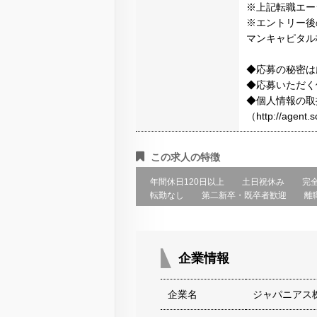
※上記転職エー
※エントリー後
マンキャピタル
◆応募の秘密は
◆応募いただく
◆個人情報の取
（http://agen
この求人の特徴
年間休日120日以上
土日祝休み
完
転勤なし
第二新卒・既卒者歓迎
離
企業情報
企業名
ジャパニアス