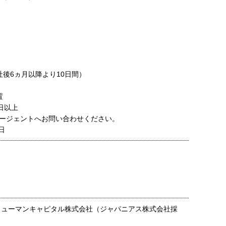
社後6ヵ月以降より10日間）
置
日以上
ージェントへお問い合わせください。
日
ヒューマンキャピタル株式会社（ジャパニアス株式会社採