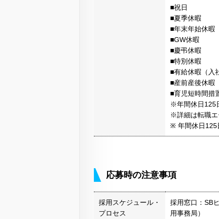
■祝日
■夏季休暇
■年末年始休暇
■GW休暇
■慶弔休暇
■特別休暇
■有給休暇（入
■産前産後休暇
■育児短時間措
※年間休日125
※詳細は転職エ
※ 年間休日125
応募時の注意事項
採用スケジュール・
採用窓口：SB
プロセス
用事務局）