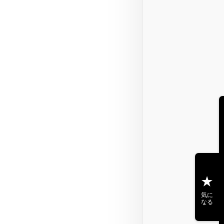
気に
なる