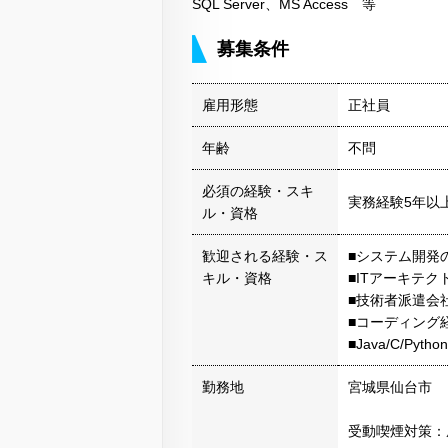
SQL Server、MS Access 等
募集条件
雇用形態
正社員
年齢
不問
必須の経験・スキ
実務経験5年以
ル・資格
歓迎される経験・ス
■システム開発
キル・資格
■ITアーキテク
■技術者派遣会
■コーディング
■Java/C/Py
勤務地
宮城県仙台市
受動喫煙対策：