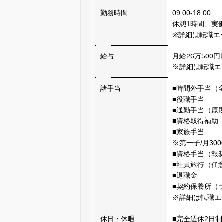
勤務時間
09:00-18:00
休憩1時間、実
※詳細は転職エ
給与
月給26万500
※詳細は転職エ
諸手当
■時間外手当（
■役職手当
■通勤手当（原
■資格取得補助
■家族手当
※第一子/月300
■資格手当（報
■社員旅行（任
■退職金
■契約保養所（
※詳細は転職エ
休日・休暇
■完全週休2日