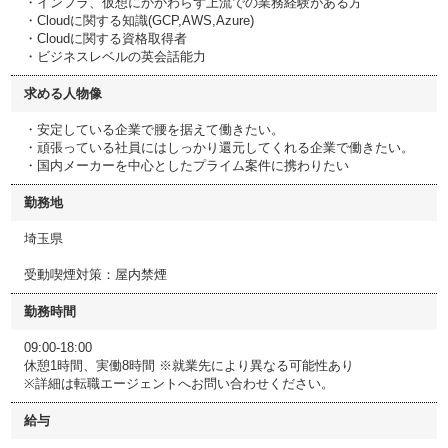
・インフラ、仮想にかかわらず上流での業務経験がある方
・Cloudに関する知識(GCP,AWS,Azure)
・Cloudに関する資格取得者
・ビジネスレベルの英会話能力
求める人物像
・安定している企業で腰を据えて働きたい。
・頑張っている社員にはしっかり還元してくれる企業で働きたい。
・国内メーカーを中心としたプライム案件に携わりたい
勤務地
埼玉県
受動喫煙対策：屋内禁煙
勤務時間
09:00-18:00
休憩1時間、実働8時間 ※就業先により異なる可能性あり
※詳細は転職エージェントへお問い合わせください。
給与