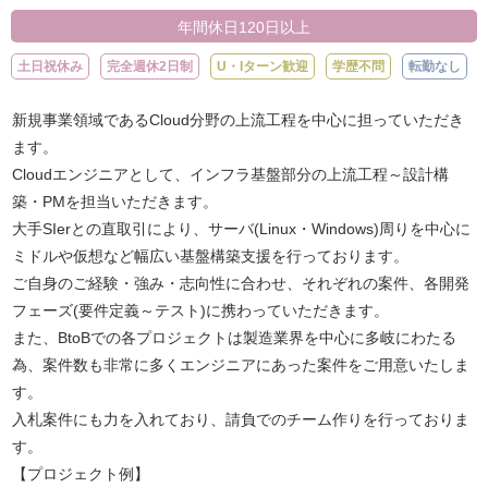
年間休日120日以上
土日祝休み
完全週休2日制
U・Iターン歓迎
学歴不問
転勤なし
新規事業領域であるCloud分野の上流工程を中心に担っていただき
ます。
Cloudエンジニアとして、インフラ基盤部分の上流工程～設計構
築・PMを担当いただきます。
大手SIerとの直取引により、サーバ(Linux・Windows)周りを中心に
ミドルや仮想など幅広い基盤構築支援を行っております。
ご自身のご経験・強み・志向性に合わせ、それぞれの案件、各開発
フェーズ(要件定義～テスト)に携わっていただきます。
また、BtoBでの各プロジェクトは製造業界を中心に多岐にわたる
為、案件数も非常に多くエンジニアにあった案件をご用意いたしま
す。
入札案件にも力を入れており、請負でのチーム作りを行っておりま
す。
【プロジェクト例】