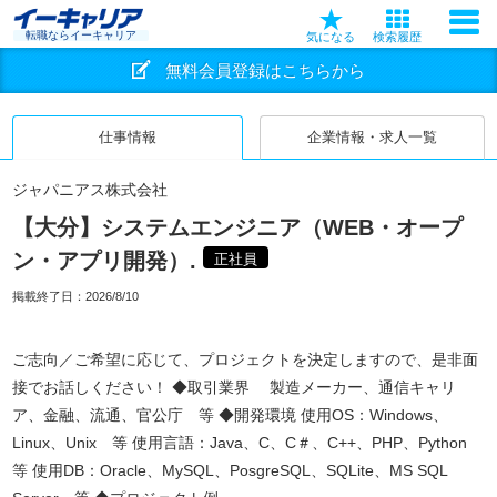
転職ならイーキャリア
気になる
検索履歴
無料会員登録はこちらから
仕事情報
企業情報・求人一覧
ジャパニアス株式会社
【大分】システムエンジニア（WEB・オープ
ン・アプリ開発）.
正社員
掲載終了日：
2026/8/10
ご志向／ご希望に応じて、プロジェクトを決定しますので、是非面
接でお話しください！ ◆取引業界 製造メーカー、通信キャリ
ア、金融、流通、官公庁 等 ◆開発環境 使用OS：Windows、
Linux、Unix 等 使用言語：Java、C、C＃、C++、PHP、Python
等 使用DB：Oracle、MySQL、PosgreSQL、SQLite、MS SQL