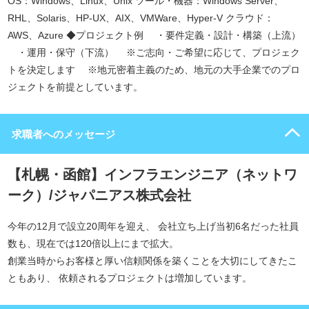
OS：Windows、Linux、Unix ツール・機器：Windows Server、
RHL、Solaris、HP-UX、AIX、VMWare、Hyper-V クラウド：
AWS、Azure ◆プロジェクト例 ・要件定義・設計・構築（上流）
・運用・保守（下流） ※ご志向・ご希望に応じて、プロジェク
トを決定します ※地元密着主義のため、地元の大手企業でのプロ
ジェクトを前提としています。
求職者へのメッセージ
【札幌・函館】インフラエンジニア（ネットワ
ーク）/ジャパニアス株式会社
今年の12月で設立20周年を迎え、 会社立ち上げ当初6名だった社員
数も、現在では120倍以上にまで拡大。
創業当時からお客様と厚い信頼関係を築くことを大切にしてきたこ
ともあり、 依頼されるプロジェクトは増加しています。