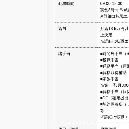
勤務時間
09:00-18:00
実働8時間 ※
※詳細は転職エ
給与
月給18.5万
上決定
※詳細は転職エ
諸手当
■時間外手当（
■役職手当
■通勤手当（原
■資格取得補助
■家族手当
※第一子/月300
■資格手当（報
■DC（確定拠
■契約保養所（
等
※詳細は転職エ