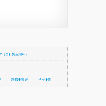
ア（自社製品開発）
迎
離職中歓迎
学歴不問