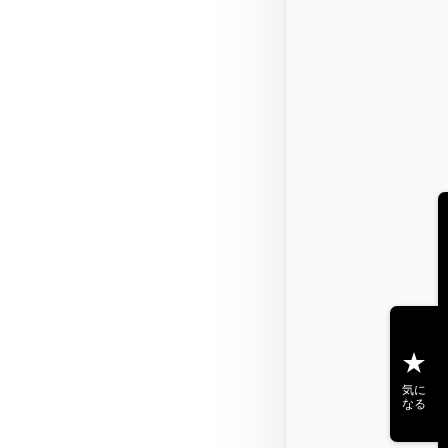
気に
なる