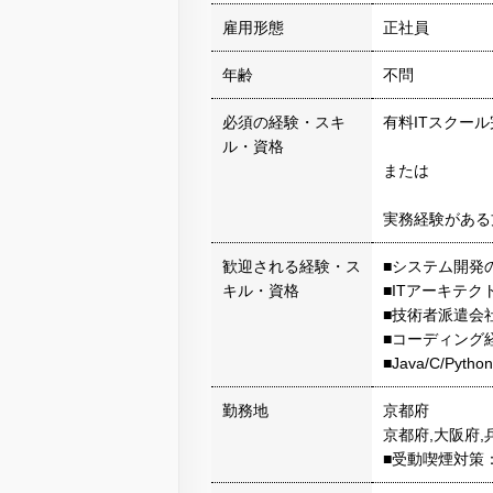
雇用形態
正社員
年齢
不問
必須の経験・スキ
有料ITスクー
ル・資格
または
実務経験がある
歓迎される経験・ス
■システム開発
キル・資格
■ITアーキテク
■技術者派遣会
■コーディング
■Java/C/Py
勤務地
京都府
京都府,大阪府,
■受動喫煙対策