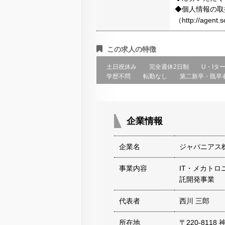
◆個人情報の取
（http://agen
この求人の特徴
土日祝休み
完全週休2日制
U・Iタ
学歴不問
転勤なし
第二新卒・既卒
企業情報
企業名
ジャパニアス
事業内容
IT・メカト
託開発事業
代表者
西川 三郎
所在地
〒220-811