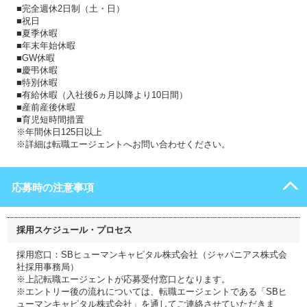
■完全週休2日制（土・日）
■祝日
■夏季休暇
■年末年始休暇
■GW休暇
■慶弔休暇
■特別休暇
■有給休暇（入社後6ヵ月以降より10日間）
■産前産後休暇
■育児短時間措置
※年間休日125日以上
※詳細は転職エージェントへお問い合わせください。
応募時の注意事項
採用スケジュール・プロセス
採用窓口：SBヒューマンキャピタル株式会社（ジャパニアス株式会
社採用事務局）
※上記転職エージェントが応募受付窓口となります。
※エントリー後の流れについては、転職エージェントである「SBヒ
ューマンキャピタル株式会社」を通してご連絡させていただきま