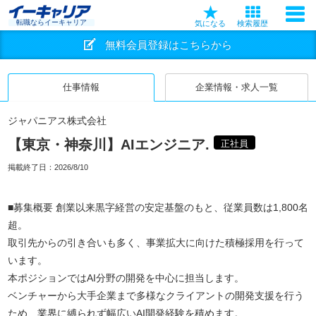
転職ならイーキャリア
気になる
検索履歴
無料会員登録はこちらから
仕事情報
企業情報・求人一覧
ジャパニアス株式会社
【東京・神奈川】AIエンジニア.
正社員
掲載終了日：
2026/8/10
■募集概要 創業以来黒字経営の安定基盤のもと、従業員数は1,800名
超。
取引先からの引き合いも多く、事業拡大に向けた積極採用を行って
います。
本ポジションではAI分野の開発を中心に担当します。
ベンチャーから大手企業まで多様なクライアントの開発支援を行う
ため、業界に縛られず幅広いAI開発経験を積めます。