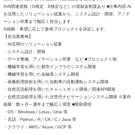
※AI関連資格（G検定、E検定など）の奨励金制度あり ■仕事内容 AI
を活用したソリューション提案から、システム設計・開発、アノテ
ーション作業まで幅広く担当します。
※経験・希望に応じて参画プロジェクトを決定します。
【担当業務例】
・AI活用のソリューション提案
・システム設計、開発
・データ整備、アノテーション作業 など ■プロジェクト例
・機械学習を用いた都市インフラのシステム開発
・機械学習を用いた金融系システム開発
・画像処理技術を用いた自動車の自動運転システム開発
・自然言語処理を用いたチャットボット開発／関連API開発
・自然言語処理を用いた次世代ナビゲーションシステム開発 ※案件
規模：数ヶ月～通年まで幅広く用意 ■開発環境
・OS：Windows／Linux／Unix 等
・言語：Python／R／C#／C／Java 等
・クラウド：AWS／Azure／GCP 等