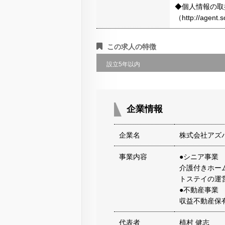
◆個人情報の取
（http://agen
この求人の特徴
設立5年以内
企業情報
企業名
株式会社アズ
事業内容
●シニア事業
介護付きホー
トステイの運
●不動産事業
収益不動産保
代表者
植村 健志