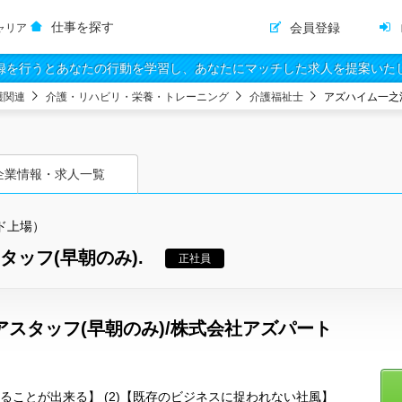
仕事を探す
会員登録
ャリア
録を行うとあなたの行動を学習し、あなたにマッチした求人を提案いた
護関連
介護・リハビリ・栄養・トレーニング
介護福祉士
アズハイム一之
企業情報・求人一覧
ド上場）
ッフ(早朝のみ).
正社員
アスタッフ(早朝のみ)/株式会社アズパート
わることが出来る】 (2)【既存のビジネスに捉われない社風】