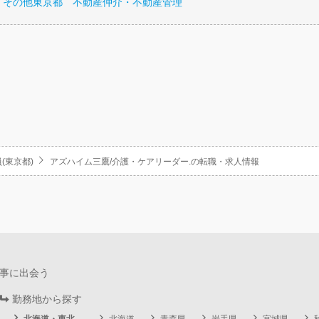
 その他東京都 不動産仲介・不動産管理
(東京都)
アズハイム三鷹/介護・ケアリーダー.の転職・求人情報
事に出会う
勤務地から探す
北海道・東北
北海道
青森県
岩手県
宮城県