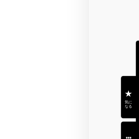
気に
なる