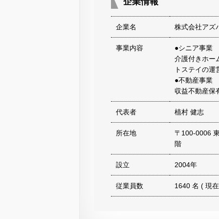
企業情報
企業名
株式会社アズ
事業内容
●シニア事業
介護付きホー
トステイの運
●不動産事業
収益不動産保
代表者
植村 健志
所在地
〒100-000
階
設立
2004年
従業員数
1640 名 ( 現在