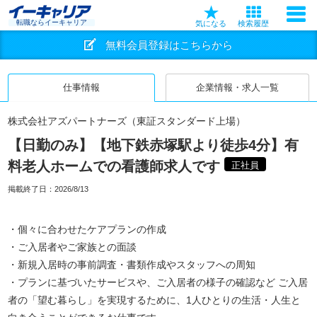
転職ならイーキャリア
気になる
検索履歴
無料会員登録はこちらから
仕事情報
企業情報・求人一覧
株式会社アズパートナーズ（東証スタンダード上場）
【日勤のみ】【地下鉄赤塚駅より徒歩4分】有
料老人ホームでの看護師求人です
正社員
掲載終了日：
2026/8/13
・個々に合わせたケアプランの作成
・ご入居者やご家族との面談
・新規入居時の事前調査・書類作成やスタッフへの周知
・プランに基づいたサービスや、ご入居者の様子の確認など ご入居
者の「望む暮らし」を実現するために、1人ひとりの生活・人生と