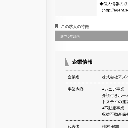
◆個人情報の取
（http://agen
この求人の特徴
設立5年以内
企業情報
企業名
株式会社アズ
事業内容
●シニア事業
介護付きホー
トステイの運
●不動産事業
収益不動産保
代表者
植村 健志