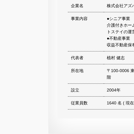
企業名
株式会社アズ
事業内容
●シニア事業
介護付きホー
トステイの運
●不動産事業
収益不動産保
代表者
植村 健志
所在地
〒100-000
階
設立
2004年
従業員数
1640 名 ( 現在