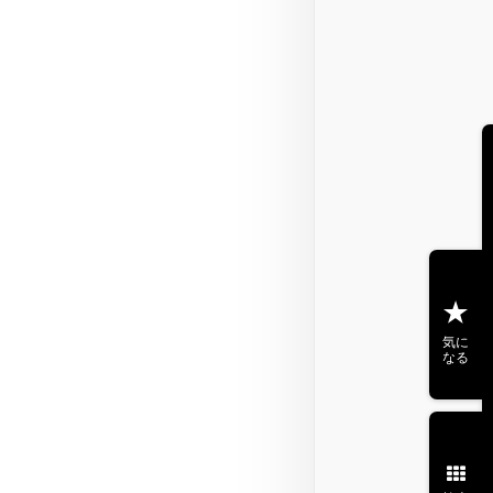
気に
なる