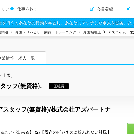
仕事を探す
会員登録
ャリア
録を行うとあなたの行動を学習し、あなたにマッチした求人を提案いた
護関連
介護・リハビリ・栄養・トレーニング
介護福祉士
アズハイム一之
企業情報・求人一覧
ド上場）
ッフ(無資格).
正社員
アスタッフ(無資格)/株式会社アズパートナ
わることが出来る】 (2)【既存のビジネスに捉われない社風】