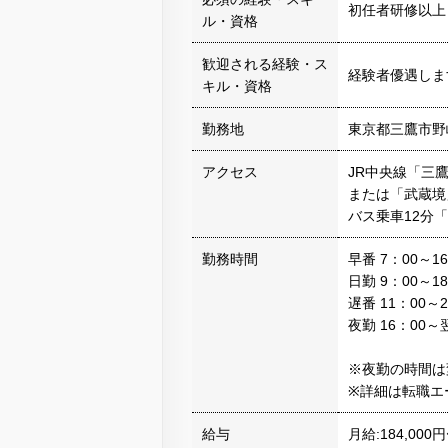
初任者研修以上
ル・資格
歓迎される経験・ス
経験者優遇しま
キル・資格
勤務地
東京都三鷹市野崎2
アクセス
JR中央線「三鷹
または「武蔵境」
バス乗車12分
勤務時間
早番 7：00～16
日勤 9：00～18
遅番 11：00～2
夜勤 16：00～翌
※夜勤の時間は
※詳細は転職エ
給与
月給:184,000円