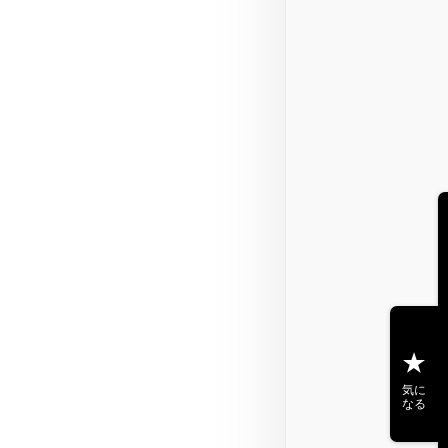
気に
なる