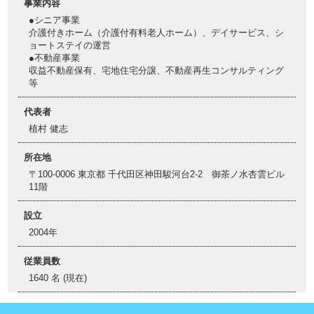
事業内容
●シニア事業
介護付きホーム（介護付有料老人ホーム）、デイサービス、シ
ョートステイの運営
●不動産事業
収益不動産保有、宅地住宅分譲、不動産再生コンサルティング
等
代表者
植村 健志
所在地
〒100-0006 東京都 千代田区神田駿河台2-2 御茶ノ水杏雲ビル
11階
設立
2004年
従業員数
1640 名 (現在)