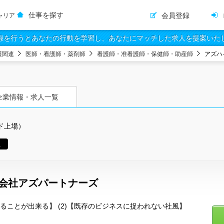
仕事を探す
会員登録
ャリア
録を行うとあなたの行動を学習し、あなたにマッチした求人を提案いた
護関連
医師・看護師・薬剤師
看護師・准看護師・保健師・助産師
アズハ
企業情報・求人一覧
ド上場）
員
式会社アズパートナーズ
わることが出来る】 (2)【既存のビジネスに捉われない社風】