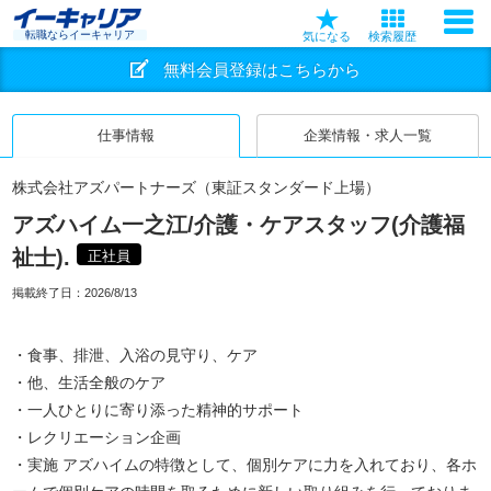
転職ならイーキャリア
気になる
検索履歴
無料会員登録はこちらから
仕事情報
企業情報・求人一覧
株式会社アズパートナーズ（東証スタンダード上場）
アズハイム一之江/介護・ケアスタッフ(介護福
祉士).
正社員
掲載終了日：
2026/8/13
・食事、排泄、入浴の見守り、ケア
・他、生活全般のケア
・一人ひとりに寄り添った精神的サポート
・レクリエーション企画
・実施 アズハイムの特徴として、個別ケアに力を入れており、各ホ