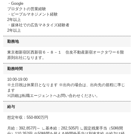
・Google
プロダクトの営業経験
・ピープルマネジメント経験
2年以上
・媒体社での広告マネタイズ経験者
2年以上
勤務地
東京都新宿区西新宿６－８－１ 住友不動産新宿オークタワー６階
原則出社になります。
勤務時間
10:00-19:00
※土日祝は休業日となります ※出向の場合は、出向先の規程に準じ
ます
※詳細は転職エージェントへお問い合わせください。
給与
想定年収：550-800万円
月給：392,857円～ ∟基本給：282,505円 ∟固定残業手当（50時間
分）110,352円 ※50時間を超える時間外手当は別途支給 ※給与は経