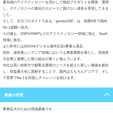
最先端のアドテクノロジーを活かして独自プロダクトを開発・運用
し、テクノロジーの進化のスピードに負けない成長を実現してきま
した。
そして、主力プロダクトである「genieeSSP」は、創業6年で国内
No.1規模へ拡大。
その後も、DSPやDMPなどのアドテクノロジー領域に加え、SaaS
領域に進出。
また昨年にはDOOH(デジタル屋外広告)事業も発足。
現在、成長著しいアジア領域においても事業展開を果たし、現地有
力企業と連携した取り組みが着々と進んでいます。
当社は高い技術力で顧客企業様のニーズを捉えた新しい価値を創出
し、収益最大化に貢献することで、国内はもちろんアジアで、そし
て世界でNo.1を目指しチャレンジを続けます。
募集の背景
事業拡大のための増員募集です。