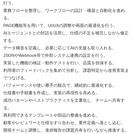
行う。
業務フローを整理し、ワークフローの設計・構築と自動化を進め
る。
PAGE機能等を用いて、UI/UXの調整や画面の最適化を行う。
AIエージェントとの対話を活用し、仕様の不足を補完しながら修正
する。
データ構造を定義し、必要に応じてAIの支援も取り入れる。
JSONやWebhook等で外部システム連携の設定を行う。
実装した機能の検証・動作テストを行い、品質を担保する。
利用者のフィードバックを集めて分析し、課題特定から改善実装ま
でつなげる。
パフォーマンスや使い勝手の観点で、継続的に最適化する。
仕様書や手順書を作成し、実装の再現性を高める。
成功パターンやベストプラクティスを文書化し、チームへ共有す
る。
再利用できるテンプレートや部品の整備を進める。
顧客やレビュワーと仕様をすり合わせ、要件定義へ落とし込む。
開発チームと調整し、進捗報告や課題共有を行いながら推進する。