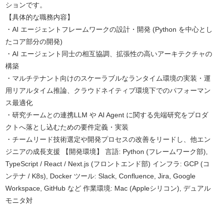
ションです。
【具体的な職務内容】
・AI エージェントフレームワークの設計・開発 (Python を中心とし
たコア部分の開発)
・AI エージェント同士の相互協調、拡張性の高いアーキテクチャの
構築
・マルチテナント向けのスケーラブルなランタイム環境の実装・運
用リアルタイム推論、クラウドネイティブ環境下でのパフォーマン
ス最適化
・研究チームとの連携LLM や AI Agent に関する先端研究をプロダ
クトへ落とし込むための要件定義・実装
・チームリード技術選定や開発プロセスの改善をリードし、他エン
ジニアの成長支援 【開発環境】 言語: Python (フレームワーク部),
TypeScript / React / Next.js (フロントエンド部) インフラ: GCP (コ
ンテナ / K8s), Docker ツール: Slack, Confluence, Jira, Google
Workspace, GitHub など 作業環境: Mac (Appleシリコン), デュアル
モニタ対