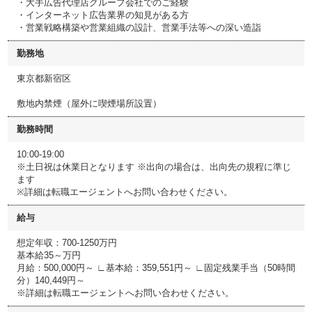
・大手広告代理店グループ会社でのご経験
・インターネット広告業界の知見がある方
・営業戦略構築や営業組織の設計、営業手法等への深い造詣
勤務地
東京都新宿区
敷地内禁煙（屋外に喫煙場所設置）
勤務時間
10:00-19:00
※土日祝は休業日となります ※出向の場合は、出向先の規程に準じ
ます
※詳細は転職エージェントへお問い合わせください。
給与
想定年収：700-1250万円
基本給35～万円
月給：500,000円～ ∟基本給：359,551円～ ∟固定残業手当（50時間
分）140,449円～
※詳細は転職エージェントへお問い合わせください。