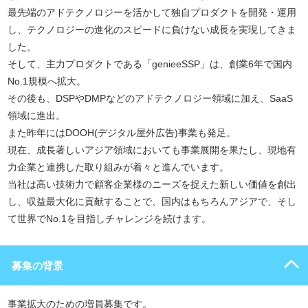
最先端のアドテクノロジーを活かして独自プロダクトを開発・運用
し、テクノロジーの進化のスピードに負けない成長を実現してきま
した。
そして、主力プロダクトである「genieeSSP」は、創業6年で国内
No.1規模へ拡大。
その後も、DSPやDMPなどのアドテクノロジー領域に加え、SaaS
領域に進出。
また昨年にはDOOH(デジタル屋外広告)事業も発足。
現在、成長著しいアジア領域においても事業展開を果たし、現地有
力企業と連携した取り組みが着々と進んでいます。
当社は高い技術力で顧客企業様のニーズを捉えた新しい価値を創出
し、収益最大化に貢献することで、国内はもちろんアジアで、そし
て世界でNo.1を目指しチャレンジを続けます。
募集の背景
事業拡大のための増員募集です。