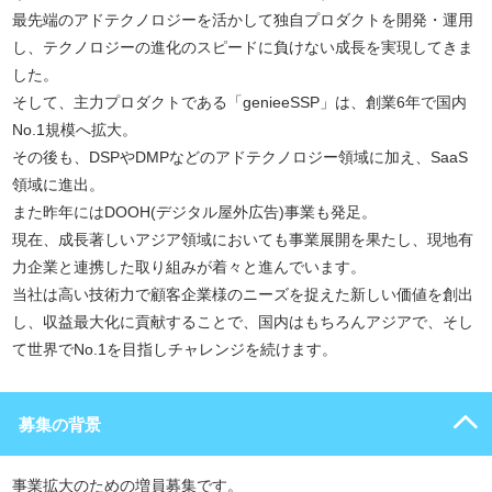
最先端のアドテクノロジーを活かして独自プロダクトを開発・運用
し、テクノロジーの進化のスピードに負けない成長を実現してきま
した。
そして、主力プロダクトである「genieeSSP」は、創業6年で国内
No.1規模へ拡大。
その後も、DSPやDMPなどのアドテクノロジー領域に加え、SaaS
領域に進出。
また昨年にはDOOH(デジタル屋外広告)事業も発足。
現在、成長著しいアジア領域においても事業展開を果たし、現地有
力企業と連携した取り組みが着々と進んでいます。
当社は高い技術力で顧客企業様のニーズを捉えた新しい価値を創出
し、収益最大化に貢献することで、国内はもちろんアジアで、そし
て世界でNo.1を目指しチャレンジを続けます。
募集の背景
事業拡大のための増員募集です。