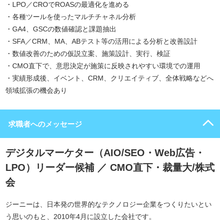
・LPO／CROでROASの最適化を進める
・各種ツールを使ったマルチチャネル分析
・GA4、GSCの数値確認と課題抽出
・SFA／CRM、MA、ABテスト等の活用による分析と改善設計
・数値改善のための仮説立案、施策設計、実行、検証
・CMO直下で、意思決定が施策に反映されやすい環境での運用
・実績形成後、イベント、CRM、クリエイティブ、全体戦略などへ
領域拡張の機会あり
求職者へのメッセージ
デジタルマーケター（AIO/SEO・Web広告・
LPO）リーダー候補 ／ CMO直下・裁量大/株式
会
ジーニーは、日本発の世界的なテクノロジー企業をつくりたいとい
う思いのもと、2010年4月に設立した会社です。