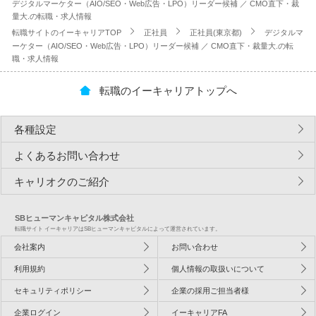
デジタルマーケター（AIO/SEO・Web広告・LPO）リーダー候補 ／ CMO直下・裁
量大.の転職・求人情報
転職サイトのイーキャリアTOP
正社員
正社員(東京都)
デジタルマ
ーケター（AIO/SEO・Web広告・LPO）リーダー候補 ／ CMO直下・裁量大.の転
職・求人情報
転職のイーキャリアトップへ
各種設定
よくあるお問い合わせ
キャリオクのご紹介
SBヒューマンキャピタル株式会社
転職サイト イーキャリアはSBヒューマンキャピタルによって運営されています。
会社案内
お問い合わせ
利用規約
個人情報の取扱いについて
セキュリティポリシー
企業の採用ご担当者様
企業ログイン
イーキャリアFA