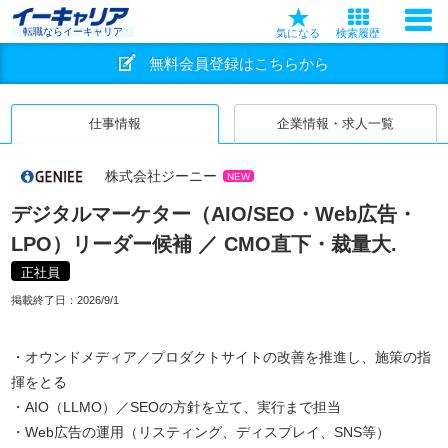
転職ならイーキャリア
気になる
検索履歴
無料会員登録はこちらから
仕事情報
企業情報・求人一覧
株式会社ジーニー
NEW
デジタルマーケター（AIO/SEO・Web広告・
LPO）リーダー候補 ／ CMO直下・裁量大.
正社員
掲載終了日：
2026/9/1
・オウンドメディア／プロダクトサイトの改善を推進し、施策の指
揮をとる
・AIO（LLMO）／SEOの方針を立て、実行まで担当
・Web広告の運用（リスティング、ディスプレイ、SNS等）