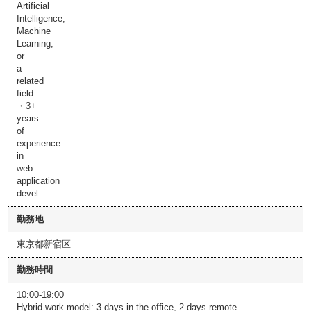
Artificial
Intelligence,
Machine
Learning,
or
a
related
field.
・3+
years
of
experience
in
web
application
devel
勤務地
東京都新宿区
勤務時間
10:00-19:00
Hybrid work model: 3 days in the office, 2 days remote.