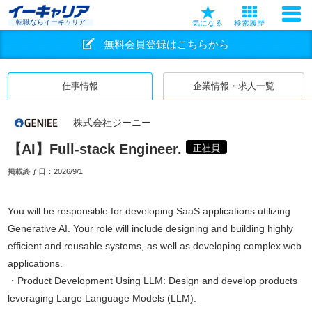
転職ならイーキャリア
気になる
検索履歴
無料会員登録はこちらから
仕事情報
企業情報・求人一覧
株式会社ジーニー
【AI】Full-stack Engineer.
正社員
掲載終了日：
2026/9/1
You will be responsible for developing SaaS applications utilizing
Generative AI. Your role will include designing and building highly
efficient and reusable systems, as well as developing complex web
applications.
・Product Development Using LLM: Design and develop products
leveraging Large Language Models (LLM).