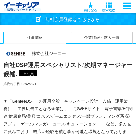
転職ならイーキャリア
気になる
検索履歴
無料会員登録はこちらから
仕事情報
企業情報・求人一覧
株式会社ジーニー
自社DSP運用スペシャリスト/次期マネージャー
候補.
正社員
掲載終了日：
2026/9/1
▼「GenieeDSP」の運用全般（キャンペーン設計・入稿・運用業
務） 主要広告主となる企業は、 ①WEBサイト…電子書籍/EC関
連/健康食品/美容/コスメ/ゲームエンタメ/一部ブランディング系 ②
アプリ…ゲーム/マンガ/ニュース/キュレーション など、多方面
に及んでおり、幅広い経験を積む事が可能な環境となっておりま