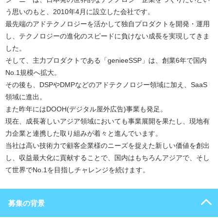
う思いのもと、2010年4月に設立した会社です。
最先端のアドテクノロジーを活かして独自プロダクトを開発・運用
し、テクノロジーの進化のスピードに負けない成長を実現してきま
した。
そして、主力プロダクトである「genieeSSP」は、創業6年で国内
No.1規模へ拡大。
その後も、DSPやDMPなどのアドテクノロジー領域に加え、SaaS
領域に進出。
また昨年にはDOOH(デジタル屋外広告)事業も発足。
現在、成長著しいアジア領域においても事業展開を果たし、現地有
力企業と連携した取り組みが着々と進んでいます。
当社は高い技術力で顧客企業様のニーズを捉えた新しい価値を創出
し、収益最大化に貢献することで、国内はもちろんアジアで、そし
て世界でNo.1を目指しチャレンジを続けます。
募集の背景