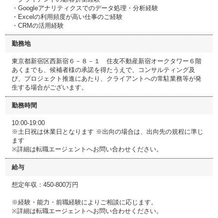
・Googleアナリティクスでのデータ処理・分析経験
・Excelの利用頻度が高い仕事のご経験
・CRMの活用経験
勤務地
東京都新宿区西新宿６－８－１ 住友不動産新宿オークタワー６階
あくまでも、候補者様の承諾を得たうえで、コンサルティング及
び、プロジェクト推進にあたり、クライアントへの常駐業務等が発
生する場合がございます。
勤務時間
10:00-19:00
※土日祝は休業日となります ※出向の場合は、出向先の規程に準じ
ます
※詳細は転職エージェントへお問い合わせください。
給与
想定年収：450-800万円
※経験・能力・前職経験によりご相談に応じます。
※詳細は転職エージェントへお問い合わせください。