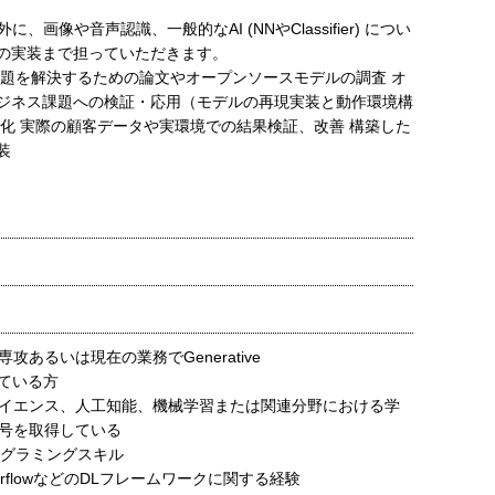
。
画像や音声認識、一般的なAI (NNやClassifier) につい
の実装まで担っていただきます。
課題を解決するための論文やオープンソースモデルの調査 オ
ジネス課題への検証・応用（モデルの再現実装と動作環境構
化 実際の顧客データや実環境での結果検証、改善 構築した
装
攻あるいは現在の業務でGenerative
っている方
イエンス、人工知能、機械学習または関連分野における学
号を取得している
プログラミングスキル
ensorflowなどのDLフレームワークに関する経験