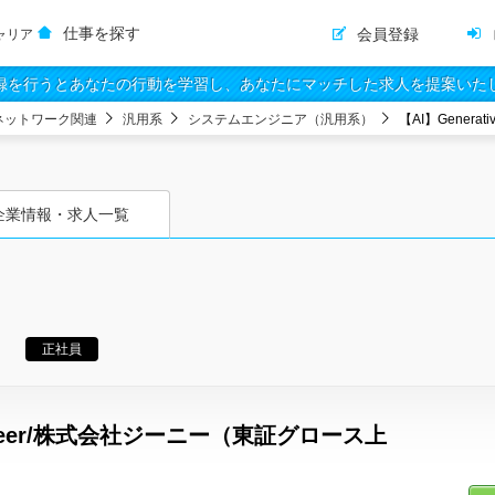
仕事を探す
会員登録
ャリア
録を行うとあなたの行動を学習し、あなたにマッチした求人を提案いた
ネットワーク関連
汎用系
システムエンジニア（汎用系）
【AI】Generat
企業情報・求人一覧
正社員
Engineer/株式会社ジーニー（東証グロース上