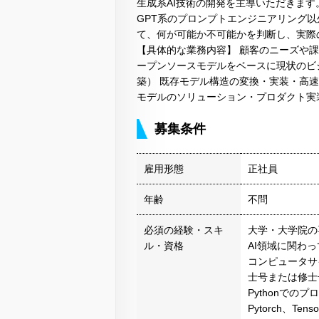
生成系AI技術の開発を主導いただきます
GPT系のプロンプトエンジニアリング以外に、
て、何が可能か不可能かを判断し、実際
【具体的な業務内容】 顧客のニーズや
ープンソースモデルをベースに現状のビ
築） 既存モデル構造の変換・実装・高速
モデルのソリューション・プロダクト実
募集条件
雇用形態
正社員
年齢
不問
必須の経験・スキ
大学・大学院の専
ル・資格
AI領域に関わ
コンピュータサ
士号または修士
Pythonでの
Pytorch、T