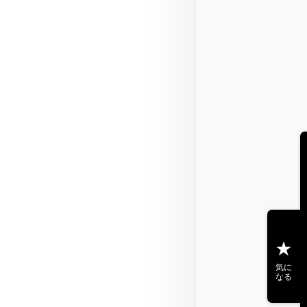
気に
なる