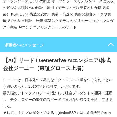
オープンソースモデルの調査 オープンソースモデルをベースに現状
のビジネス課題への検証・応用（モデルの再現実装と動作環境構
築） 既存モデル構造の変換・実装・高速化 実際の顧客データや実
環境での結果検証、改善 構築したモデルのソリューション・プロダ
クト実装 AIエンジニアリングチームのリード
求職者へのメッセージ
【AI】リード / Generative AIエンジニア/株式
会社ジーニー（東証グロース上場）
ジーニーは、日本発の世界的なテクノロジー企業をつくりたいとい
う思いのもと、2010年4月に設立した会社です。
最先端のアドテクノロジーを活かして独自プロダクトを開発・運用
し、テクノロジーの進化のスピードに負けない成長を実現してきま
した。
そして、主力プロダクトである「genieeSSP」は、創業6年で国内