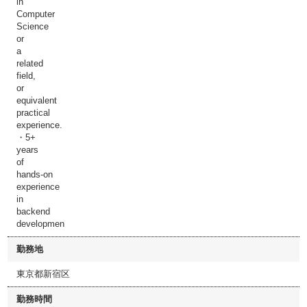
in
Computer
Science
or
a
related
field,
or
equivalent
practical
experience.
・5+
years
of
hands-on
experience
in
backend
developmen
勤務地
東京都新宿区
勤務時間