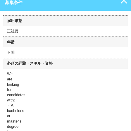
募集条件
雇用形態
正社員
年齢
不問
必須の経験・スキル・資格
We
are
looking
for
candidates
with:
・A
bachelor’s
or
master’s
degree