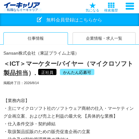
転職ならイーキャリア
気になる
検索履歴
無料会員登録はこちらから
仕事情報
企業情報・求人一覧
Sansan株式会社（東証プライム上場）
＜ICT＞マーケター/バイヤー（マイクロソフト
製品担当）.
正社員
かんたん応募可
掲載終了日：
2026/8/14
【業務内容】
・主にマイクロソフト社のソフトウェア商材の仕入・マーケティン
グ企画立案、および売上と利益の最大化 【具体的な業務】
・仕入条件交渉・契約締結
・取扱製品拡販のための販売促進企画の立案