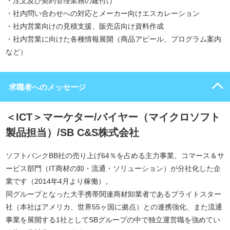
・注文及び契約管理業務の建付け
・社内問い合わせへの対応とメーカー向けエスカレーション
・社内営業向けの見積支援、販売店向け資料作成
・社内営業に向けた各種情報展開（商品アピール、プログラム案内
など）
求職者へのメッセージ
＜ICT＞マーケター/バイヤー（マイクロソフト
製品担当）/SB C&S株式会社
ソフトバンクBB社の売り上げ64％を占める主力事業、コマース＆サ
ービス部門（IT商材の卸・流通・ソリューション）が分社化した企
業です（2014年4月より稼働）。
同グループとなった大手携帯関連商材卸業者であるブライトスター
社（本社はアメリカ、世界55ヶ国に拠点）との連携強化、また流通
事業を展開する1社としてSBグループの中で独立運営職を強めてい