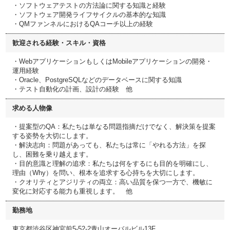
・ソフトウェアテストの方法論に関する知識と経験
・ソフトウェア開発ライフサイクルの基本的な知識
・QMファンネルにおけるQAコーチ以上の経験
歓迎される経験・スキル・資格
・WebアプリケーションもしくはMobileアプリケーションの開発・
運用経験
・Oracle、PostgreSQLなどのデータベースに関する知識
・テスト自動化の計画、設計の経験 他
求める人物像
・提案型のQA：私たちは単なる問題指摘だけでなく、解決策を提案
する姿勢を大切にします。
・解決志向：問題があっても、私たちは常に「やれる方法」を探
し、困難を乗り越えます。
・目的意識と理解の追求：私たちは何をするにも目的を明確にし、
理由（Why）を問い、根本を追求する心持ちを大切にします。
・クオリティとアジリティの両立：高い品質を保つ一方で、機敏に
変化に対応する能力も重視します。 他
勤務地
東京都渋谷区神宮前5-52-2青山オーバルビル13F