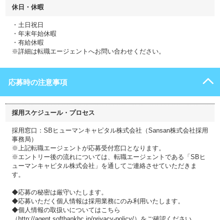
休日・休暇
・土日祝日
・年末年始休暇
・有給休暇
※詳細は転職エージェントへお問い合わせください。
応募時の注意事項
採用スケジュール・プロセス
採用窓口：SBヒューマンキャピタル株式会社（Sansan株式会社採用
事務局）
※上記転職エージェントが応募受付窓口となります。
※エントリー後の流れについては、転職エージェントである「SBヒ
ューマンキャピタル株式会社」を通してご連絡させていただきま
す。
◆応募の秘密は厳守いたします。
◆応募いただく個人情報は採用業務にのみ利用いたします。
◆個人情報の取扱いについてはこちら
（http://agent.softbankhc.jp/privacy-policy/）をご確認ください。