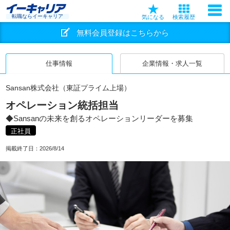
転職ならイーキャリア
気になる
検索履歴
無料会員登録はこちらから
仕事情報
企業情報・求人一覧
Sansan株式会社（東証プライム上場）
オペレーション統括担当
◆Sansanの未来を創るオペレーションリーダーを募集
正社員
掲載終了日：
2026/8/14