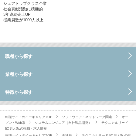
シェアトップクラス企業
社会貢献活動に積極的
3年連続売上UP
従業員数が1000人以上
職種から探す
業種から探す
特徴から探す
転職サイトのイーキャリアTOP
ソフトウェア・ネットワーク関連
オー
プン・Web系
システムエンジニア（自社製品開発）
テクニカルリード
[iOS]大阪.の転職・求人情報
転職サイトのイーキャリアTOP
正社員
テクニカルリード [iOS]大阪.の転