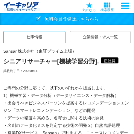
転職ならイーキャリア
気になる
検索履歴
無料会員登録はこちらから
仕事情報
企業情報・求人一覧
Sansan株式会社（東証プライム上場）
シニアリサーチャー[機械学習分野].
正社員
掲載終了日：
2026/8/14
ご専門の分野に応じて、以下のいずれかを担当します。
1）機械学習・データ分析（データサイエンス・データ解析）
・出会うべきビジネスパーソンを提案するレコメンデーションエン
ジン「スマートレコメンデーション」などの開発
・データの精度を高める、名寄せに関する技術の開発
・名刺のデータ化ミスを判定する技術の開発 2）自然言語処理
・営業DXサービス「Sansan」で利用する、ニュースレコメンデー