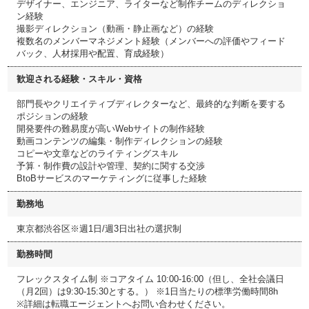
デザイナー、エンジニア、ライターなど制作チームのディレクショ
ン経験
撮影ディレクション（動画・静止画など）の経験
複数名のメンバーマネジメント経験（メンバーへの評価やフィード
バック、人材採用や配置、育成経験）
歓迎される経験・スキル・資格
部門長やクリエイティブディレクターなど、最終的な判断を要する
ポジションの経験
開発要件の難易度が高いWebサイトの制作経験
動画コンテンツの編集・制作ディレクションの経験
コピーや文章などのライティングスキル
予算・制作費の設計や管理、契約に関する交渉
BtoBサービスのマーケティングに従事した経験
勤務地
東京都渋谷区※週1日/週3日出社の選択制
勤務時間
フレックスタイム制 ※コアタイム 10:00-16:00（但し、全社会議日
（月2回）は9:30-15:30とする。） ※1日当たりの標準労働時間8h
※詳細は転職エージェントへお問い合わせください。