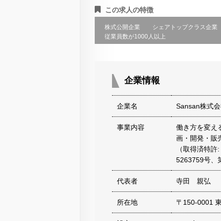
この求人の特徴
株式公開企業
シェアトップクラス企業
従業員数が1000人以上
企業情報
企業名
Sansan株
事業内容
働き方を変え
画・開発・販
（取得済特許: 
5263759号、
代表者
寺田 親弘
所在地
〒150-000